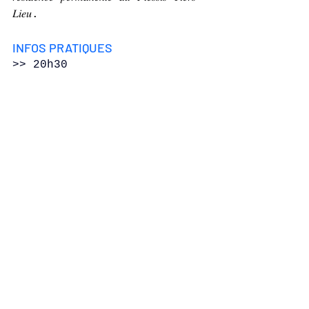
𝐿𝑖𝑒𝑢.
INFOS PRATIQUES 
>> 20h30 
Bar et restauration sur 
place
𝗧𝗮𝗿𝗶𝗳𝘀
5€ (tarif solidaire)
8€ (tarif partagé)
14€ (tarif de soutien)
Gratuit pour les - de 10 ans
𝗜𝗻𝗳𝗼𝗿𝗺𝗮𝘁𝗶𝗼𝗻𝘀 & 𝗿𝗲́𝘀𝗲𝗿𝘃𝗮𝘁𝗶𝗼𝗻𝘀 :
02 47 38 29 29 
info@plessis-
tierslieu.fr