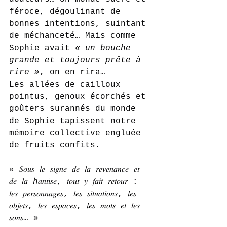
féroce, dégoulinant de 
bonnes intentions, suintant 
de méchanceté… Mais comme 
Sophie avait 
« un bouche 
grande et toujours prête à 
rire »
, on en rira…
Les allées de cailloux 
pointus, genoux écorchés et 
goûters surannés du monde 
de Sophie tapissent notre 
mémoire collective engluée 
de fruits confits.
« 𝑆𝑜𝑢𝑠 𝑙𝑒 𝑠𝑖𝑔𝑛𝑒 𝑑𝑒 𝑙𝑎 𝑟𝑒𝑣𝑒𝑛𝑎𝑛𝑐𝑒 𝑒𝑡 
𝑑𝑒 𝑙𝑎 ℎ𝑎𝑛𝑡𝑖𝑠𝑒, 𝑡𝑜𝑢𝑡 𝑦 𝑓𝑎𝑖𝑡 𝑟𝑒𝑡𝑜𝑢𝑟 : 
𝑙𝑒𝑠 𝑝𝑒𝑟𝑠𝑜𝑛𝑛𝑎𝑔𝑒𝑠, 𝑙𝑒𝑠 𝑠𝑖𝑡𝑢𝑎𝑡𝑖𝑜𝑛𝑠, 𝑙𝑒𝑠 
𝑜𝑏𝑗𝑒𝑡𝑠, 𝑙𝑒𝑠 𝑒𝑠𝑝𝑎𝑐𝑒𝑠, 𝑙𝑒𝑠 𝑚𝑜𝑡𝑠 𝑒𝑡 𝑙𝑒𝑠 
𝑠𝑜𝑛𝑠… »