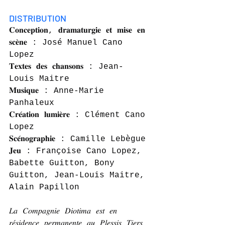
DISTRIBUTION
𝐂𝐨𝐧𝐜𝐞𝐩𝐭𝐢𝐨𝐧, 𝐝𝐫𝐚𝐦𝐚𝐭𝐮𝐫𝐠𝐢𝐞 𝐞𝐭 𝐦𝐢𝐬𝐞 𝐞𝐧 
𝐬𝐜𝐞̀𝐧𝐞 : José Manuel Cano 
Lopez
𝐓𝐞𝐱𝐭𝐞𝐬 𝐝𝐞𝐬 𝐜𝐡𝐚𝐧𝐬𝐨𝐧𝐬 : Jean-
Louis Maitre
𝐌𝐮𝐬𝐢𝐪𝐮𝐞 : Anne-Marie 
Panhaleux
𝐂𝐫𝐞́𝐚𝐭𝐢𝐨𝐧 𝐥𝐮𝐦𝐢𝐞̀𝐫𝐞 : Clément Cano 
Lopez
𝐒𝐜𝐞́𝐧𝐨𝐠𝐫𝐚𝐩𝐡𝐢𝐞 : Camille Lebègue
𝐉𝐞𝐮 : Françoise Cano Lopez, 
Babette Guitton, Bony 
Guitton, Jean-Louis Maitre, 
Alain Papillon
𝐿𝑎 𝐶𝑜𝑚𝑝𝑎𝑔𝑛𝑖𝑒 𝐷𝑖𝑜𝑡𝑖𝑚𝑎 𝑒𝑠𝑡 𝑒𝑛 
𝑟𝑒́𝑠𝑖𝑑𝑒𝑛𝑐𝑒 𝑝𝑒𝑟𝑚𝑎𝑛𝑒𝑛𝑡𝑒 𝑎𝑢 𝑃𝑙𝑒𝑠𝑠𝑖𝑠 𝑇𝑖𝑒𝑟𝑠 