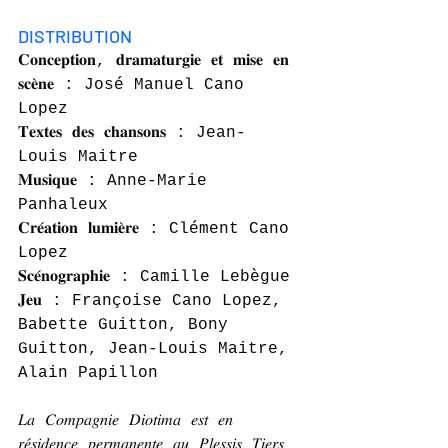
DISTRIBUTION
𝐂𝐨𝐧𝐜𝐞𝐩𝐭𝐢𝐨𝐧, 𝐝𝐫𝐚𝐦𝐚𝐭𝐮𝐫𝐠𝐢𝐞 𝐞𝐭 𝐦𝐢𝐬𝐞 𝐞𝐧 
𝐬𝐜𝐞̀𝐧𝐞 : José Manuel Cano 
Lopez
𝐓𝐞𝐱𝐭𝐞𝐬 𝐝𝐞𝐬 𝐜𝐡𝐚𝐧𝐬𝐨𝐧𝐬 : Jean-
Louis Maitre
𝐌𝐮𝐬𝐢𝐪𝐮𝐞 : Anne-Marie 
Panhaleux
𝐂𝐫𝐞́𝐚𝐭𝐢𝐨𝐧 𝐥𝐮𝐦𝐢𝐞̀𝐫𝐞 : Clément Cano 
Lopez
𝐒𝐜𝐞́𝐧𝐨𝐠𝐫𝐚𝐩𝐡𝐢𝐞 : Camille Lebègue
𝐉𝐞𝐮 : Françoise Cano Lopez, 
Babette Guitton, Bony 
Guitton, Jean-Louis Maitre, 
Alain Papillon
𝐿𝑎 𝐶𝑜𝑚𝑝𝑎𝑔𝑛𝑖𝑒 𝐷𝑖𝑜𝑡𝑖𝑚𝑎 𝑒𝑠𝑡 𝑒𝑛 
𝑟𝑒́𝑠𝑖𝑑𝑒𝑛𝑐𝑒 𝑝𝑒𝑟𝑚𝑎𝑛𝑒𝑛𝑡𝑒 𝑎𝑢 𝑃𝑙𝑒𝑠𝑠𝑖𝑠 𝑇𝑖𝑒𝑟𝑠 