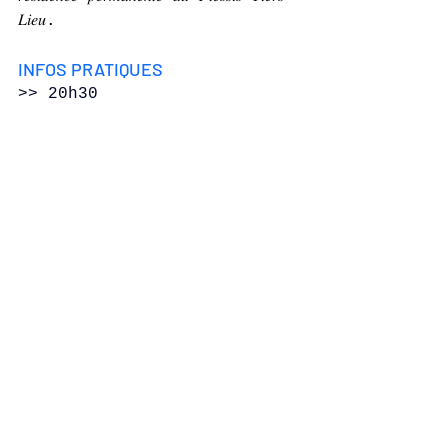
𝐿𝑖𝑒𝑢.
INFOS PRATIQUES 
>> 20h30 
Bar et restauration sur 
place
𝗧𝗮𝗿𝗶𝗳𝘀
5€ (tarif solidaire)
8€ (tarif partagé)
14€ (tarif de soutien)
Gratuit pour les - de 10 ans
𝗜𝗻𝗳𝗼𝗿𝗺𝗮𝘁𝗶𝗼𝗻𝘀 & 𝗿𝗲́𝘀𝗲𝗿𝘃𝗮𝘁𝗶𝗼𝗻𝘀 :
02 47 38 29 29 
info@plessis-
tierslieu.fr