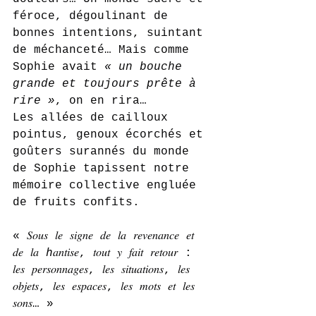
féroce, dégoulinant de 
bonnes intentions, suintant 
de méchanceté… Mais comme 
Sophie avait 
« un bouche 
grande et toujours prête à 
rire »
, on en rira…
Les allées de cailloux 
pointus, genoux écorchés et 
goûters surannés du monde 
de Sophie tapissent notre 
mémoire collective engluée 
de fruits confits.
« 𝑆𝑜𝑢𝑠 𝑙𝑒 𝑠𝑖𝑔𝑛𝑒 𝑑𝑒 𝑙𝑎 𝑟𝑒𝑣𝑒𝑛𝑎𝑛𝑐𝑒 𝑒𝑡 
𝑑𝑒 𝑙𝑎 ℎ𝑎𝑛𝑡𝑖𝑠𝑒, 𝑡𝑜𝑢𝑡 𝑦 𝑓𝑎𝑖𝑡 𝑟𝑒𝑡𝑜𝑢𝑟 : 
𝑙𝑒𝑠 𝑝𝑒𝑟𝑠𝑜𝑛𝑛𝑎𝑔𝑒𝑠, 𝑙𝑒𝑠 𝑠𝑖𝑡𝑢𝑎𝑡𝑖𝑜𝑛𝑠, 𝑙𝑒𝑠 
𝑜𝑏𝑗𝑒𝑡𝑠, 𝑙𝑒𝑠 𝑒𝑠𝑝𝑎𝑐𝑒𝑠, 𝑙𝑒𝑠 𝑚𝑜𝑡𝑠 𝑒𝑡 𝑙𝑒𝑠 
𝑠𝑜𝑛𝑠… »