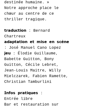
destinée humaine. »
Notre approche place le 
chœur au centre de ce 
thriller tragique.
𝘁𝗿𝗮𝗱𝘂𝗰𝘁𝗶𝗼𝗻 : Bernard 
Chartreux
𝗮𝗱𝗮𝗽𝘁𝗮𝘁𝗶𝗼𝗻 𝗲𝘁 𝗺𝗶𝘀𝗲 𝗲𝗻 𝘀𝗰𝗲̀𝗻𝗲 
: José Manuel Cano Lopez
𝗷𝗲𝘂 : Élodie Guillaume, 
Babette Guitton, Bony 
Guitton, Cécile Lebret, 
Jean-Louis Maitre, Willy 
Mielczarek, Fabien Ramette, 
Christian Tamburlini
𝗜𝗻𝗳𝗼𝘀 𝗽𝗿𝗮𝘁𝗶𝗾𝘂𝗲𝘀 :
Entrée libre
Bar et restauration sur 