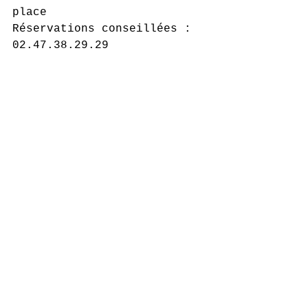
place
Réservations conseillées : 
02.47.38.29.29 
ou 
info@plessis-tierslieu.fr