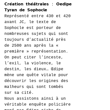
𝗖𝗿𝗲́𝗮𝘁𝗶𝗼𝗻 𝘁𝗵𝗲́𝗮̂𝘁𝗿𝗮𝗹𝗲𝘀 : 𝗢𝗲𝗱𝗶𝗽𝗲 
𝗧𝘆𝗿𝗮𝗻 𝗱𝗲 𝗦𝗼𝗽𝗵𝗼𝗰𝗹𝗲
Représenté entre 430 et 420 
avant JC, le texte de 
Sophocle est porteur de 
nombreuses sujets qui sont 
toujours d’actualité près 
de 2500 ans après la « 
première » représentation. 
On peut citer l’inceste, 
l’exil, la violence, le 
destin, les dieux… Œdipe 
mène une quête vitale pour 
découvrir les origines des 
malheurs qui sont tombés 
sur sa cité.
Nous assistons ainsi à un 
véritable enquête policière 