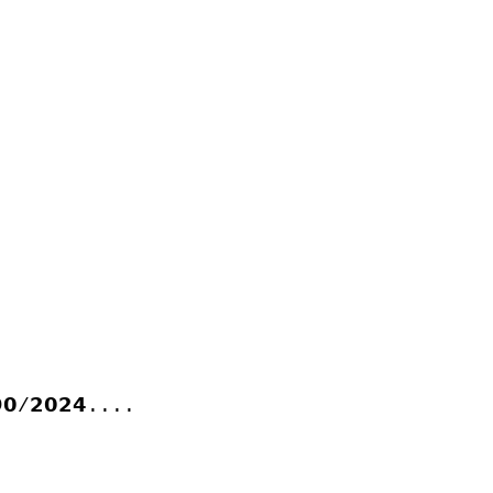
𝟵𝟵𝟬/𝟮𝟬𝟮𝟰.... 