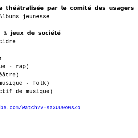
𝘁𝗵𝗲́𝗮̂𝘁𝗿𝗮𝗹𝗶𝘀𝗲́𝗲 𝗽𝗮𝗿 𝗹𝗲 𝗰𝗼𝗺𝗶𝘁𝗲́ 𝗱𝗲𝘀 𝘂𝘀𝗮𝗴𝗲𝗿𝘀
Albums jeunesse
& 𝗷𝗲𝘂𝘅 𝗱𝗲 𝘀𝗼𝗰𝗶𝗲́𝘁𝗲́
cidre

ue - rap)
éâtre)
musique - folk)
ctif de musique)
ube.com/watch?v=sX3UU0oWsZo