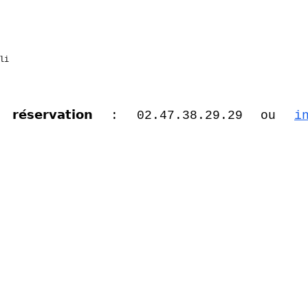
li
 𝗿𝗲́𝘀𝗲𝗿𝘃𝗮𝘁𝗶𝗼𝗻 : 02.47.38.29.29
ou
i