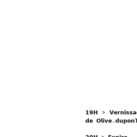
𝟭𝟵𝗛 > 𝗩𝗲𝗿𝗻𝗶𝘀𝘀𝗮
𝗱𝗲 𝗢𝗹𝗶𝘃𝗲.𝗱𝘂𝗽𝗼