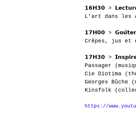
𝟭𝟲𝗛𝟯𝟬 > 𝗟𝗲𝗰𝘁𝘂𝗿𝗲 
L’art dans les 
𝟭𝟳𝗛𝟬𝟬 > 𝗚𝗼𝘂̂𝘁𝗲𝗿 
Crêpes, jus et 
𝟭𝟳𝗛𝟯𝟬 > 𝗜𝗻𝘀𝗽𝗶𝗿
Passager (musiq
Cie Diotima (th
Georges Bûche (
Kinsfolk (colle
https://www.yout