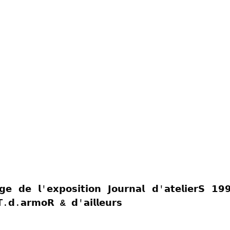
𝗲 𝗱𝗲 𝗹'𝗲𝘅𝗽𝗼𝘀𝗶𝘁𝗶𝗼𝗻 𝗝𝗼𝘂𝗿𝗻𝗮𝗹 𝗱'𝗮𝘁𝗲𝗹𝗶𝗲𝗿𝗦 𝟭
𝗧.𝗱.𝗮𝗿𝗺𝗼𝗥 
&
 𝗱'𝗮𝗶𝗹𝗹𝗲𝘂𝗿𝘀