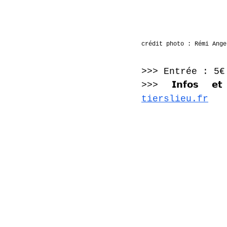
crédit photo : Rémi Ange
>>> Entrée : 5€
>>> 𝗜𝗻𝗳𝗼𝘀 𝗲𝘁
tierslieu.fr