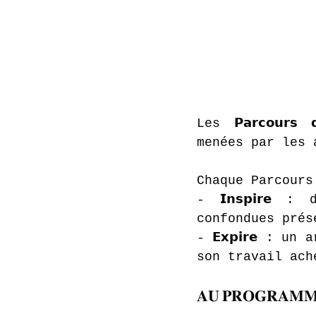
Les 𝗣𝗮𝗿𝗰𝗼𝘂𝗿
menées par les 
Chaque Parcours
- 𝗜𝗻𝘀𝗽𝗶𝗿
confondues prés
- 𝗘𝘅𝗽𝗶𝗿𝗲 :
son travail ach
𝐀𝐔 𝐏𝐑𝐎𝐆𝐑𝐀𝐌