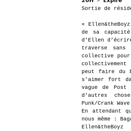
𝟮𝟬𝗛 > 𝗘𝘅𝗽𝗶𝗿𝗲
Sortie de résid
« Ellen&theBoyz
de sa capacité
d’Ellen d’écrir
traverse sans 
collective pour
collectivement
peut faire du 
s’aimer fort d
vague de Post 
d’autres chos
Punk/Crank Wave
En attendant q
nous même : Bag
Ellen&theBoyz