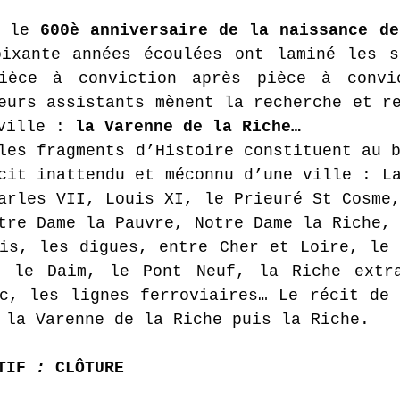
 le 
600è anniversaire de la naissance de
ixante années écoulées ont laminé les so
ièce à conviction après pièce à convic
eurs assistants mènent la recherche et re
ville : 
la Varenne de la Riche…
les fragments d’Histoire constituent au b
cit inattendu et méconnu d’une ville : La
arles VII, Louis XI, le Prieuré St Cosme,
tre Dame la Pauvre, Notre Dame la Riche, 
is, les digues, entre Cher et Loire, le 
r le Daim, le Pont Neuf, la Riche extra
c, les lignes ferroviaires… Le récit de 
 la Varenne de la Riche puis la Riche.
TIF
 : 
CLÔTURE