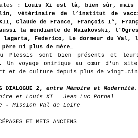
rales : 
Louis Xi est là, bien sûr, mais 
lin, vétérinaire de l’institut de vacci
XII, Claude de France, François I°, Franç
aussi la mendiante de Maïakovski, l’Ogres
 lagarta, Federico, Le dormeur du Val, l
 père ni plus de mère…
u Plessis sont bien présents et leurs
.. Un voyage onirique au cœur d'un site 
rt et de culture depuis plus de vingt-cin
S DIALOGUE 2, 
entre Mémoire et Modernité.
oire et Louis XI - Jean-Luc Porhel 
e - Mission Val de Loire
CÉPAGES ET METS ANCIENS