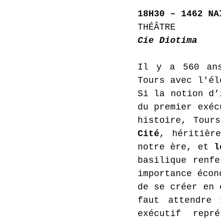
18H30 – 1462 NA
THÉÂTRE 
Cie Diotima
Il y a 560 an
Tours avec l'él
Si la notion d’
du premier exéc
histoire, Tour
Cité
, héritièr
notre ère, et 
l
basilique renfe
importance écon
de se créer en 
faut attendre 
exécutif repr