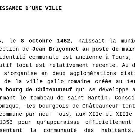
ISSANCE D’UNE VILLE 
s, le 
8 octobre 1462
, naissait la munic
ection de 
Jean Briçonnet au poste de mai
identité communale est ancienne à Tours, 
utif local est relativement récente. Au d
s s’organise en deux agglomérations dist
e de la ville gallo-romaine créée au 1er
e bourg de Châteauneuf
 qui se développe a
rmant le tombeau de saint Martin. Consci
omique, les bourgeois de Châteauneuf tent
commune par neuf fois, aux XIIe et XIIIe 
1356 pour qu’apparaisse officiellement 
ésentant la communauté des habitants.