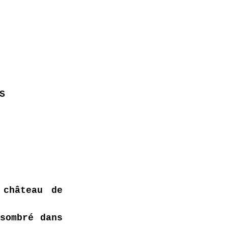
S
château de 
ombré dans 