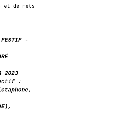
s et de mets 
 FESTIF -
ORÉ 
M 2023 
ectif : 
ictaphone, 
DE), 