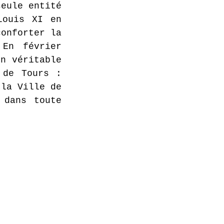
eule entité 
ouis XI en 
onforter la 
En février 
n véritable 
corps de ville. C’est la naissance de la municipalité de Tours : 
la Ville de 
dans toute 