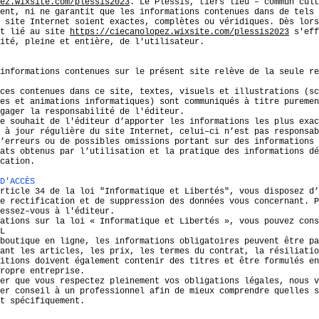
ez.wixsite.com/plessis2023
. Le Plessis, tiers lieu – commun cult
ent, ni ne garantit que les informations contenues dans de tels 
 site Internet soient exactes, complètes ou véridiques. Dès lors
et lié au site
https://ciecanolopez.wixsite.com/plessis2023
s'eff
ité, pleine et entière, de l'utilisateur.
informations contenues sur le présent site relève de la seule re
ces contenues dans ce site, textes, visuels et illustrations (sc
es et animations informatiques) sont communiqués à titre puremen
gager la responsabilité de l'éditeur.
e souhait de l'éditeur d’apporter les informations les plus exac
 à jour régulière du site Internet, celui–ci n’est pas responsab
’erreurs ou de possibles omissions portant sur des informations 
ats obtenus par l’utilisation et la pratique des informations dé
cation.
D'ACCÈS
rticle 34 de la loi "Informatique et Libertés", vous disposez d’
e rectification et de suppression des données vous concernant. P
essez–vous à l'éditeur.
ations sur la loi « Informatique et Libertés », vous pouvez cons
L
boutique en ligne, les informations obligatoires peuvent être pa
ant les articles, les prix, les termes du contrat, la résiliatio
itions doivent également contenir des titres et être formulés en
ropre entreprise.
er que vous respectez pleinement vos obligations légales, nous v
er conseil à un professionnel afin de mieux comprendre quelles s
t spécifiquement.