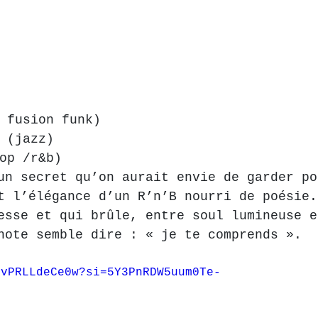
 fusion funk)
 (jazz)
op /r&b)
un secret qu’on aurait envie de garder po
t l’élégance d’un R’n’B nourri de poésie.
esse et qui brûle, entre soul lumineuse e
note semble dire : « je te comprends ».
/vPRLLdeCe0w?si=5Y3PnRDW5uum0Te-