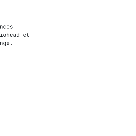
nces 
iohead et 
nge.