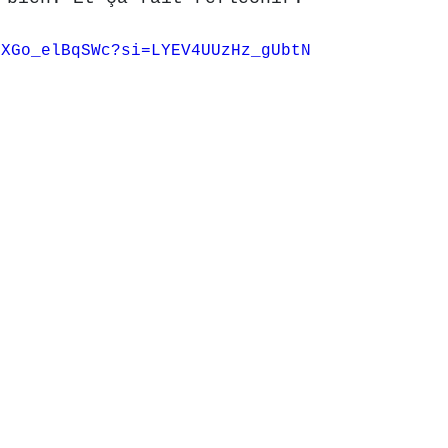
/XGo_elBqSWc?si=LYEV4UUzHz_gUbtN