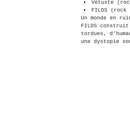
Vétuste (roc
FILDS (rock 
Un monde en rui
FILDS construit
tordues, d’huma
une dystopie so