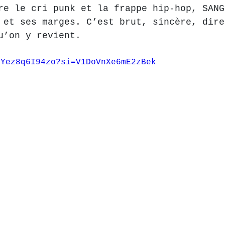
re le cri punk et la frappe hip-hop, SANG
 et ses marges. C’est brut, sincère, dire
u’on y revient.
/Yez8q6I94zo?si=V1DoVnXe6mE2zBek