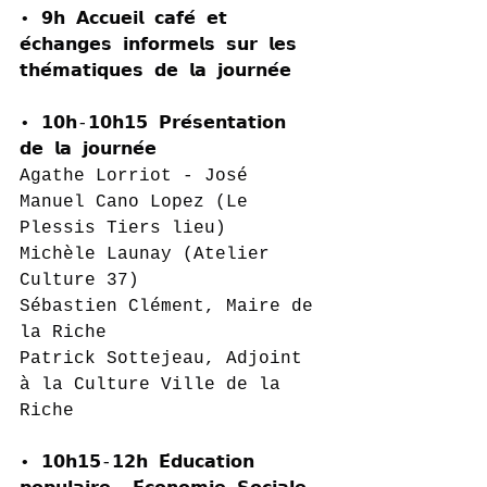
• 𝟵𝗵 𝗔𝗰𝗰𝘂𝗲𝗶𝗹 𝗰𝗮𝗳𝗲́ 𝗲𝘁 
𝗲́𝗰𝗵𝗮𝗻𝗴𝗲𝘀 𝗶𝗻𝗳𝗼𝗿𝗺𝗲𝗹𝘀 𝘀𝘂𝗿 𝗹𝗲𝘀 
𝘁𝗵𝗲́𝗺𝗮𝘁𝗶𝗾𝘂𝗲𝘀 𝗱𝗲 𝗹𝗮 𝗷𝗼𝘂𝗿𝗻𝗲́𝗲
• 𝟭𝟬𝗵-𝟭𝟬𝗵𝟭𝟱 𝗣𝗿𝗲́𝘀𝗲𝗻𝘁𝗮𝘁𝗶𝗼𝗻 
𝗱𝗲 𝗹𝗮 𝗷𝗼𝘂𝗿𝗻𝗲́𝗲
Agathe Lorriot - José 
Manuel Cano Lopez (Le 
Plessis Tiers lieu)
Michèle Launay (Atelier 
Culture 37)
Sébastien Clément, Maire de 
la Riche
Patrick Sottejeau, Adjoint 
à la Culture Ville de la 
Riche
• 𝟭𝟬𝗵𝟭𝟱-𝟭𝟮𝗵 𝗘́𝗱𝘂𝗰𝗮𝘁𝗶𝗼𝗻 