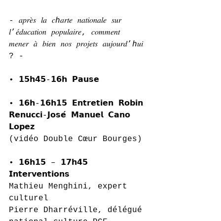
- 𝑎𝑝𝑟𝑒̀𝑠 𝑙𝑎 𝑐ℎ𝑎𝑟𝑡𝑒 𝑛𝑎𝑡𝑖𝑜𝑛𝑎𝑙𝑒 𝑠𝑢𝑟 
𝑙’𝑒́𝑑𝑢𝑐𝑎𝑡𝑖𝑜𝑛 𝑝𝑜𝑝𝑢𝑙𝑎𝑖𝑟𝑒, 𝑐𝑜𝑚𝑚𝑒𝑛𝑡 
𝑚𝑒𝑛𝑒𝑟 𝑎̀ 𝑏𝑖𝑒𝑛 𝑛𝑜𝑠 𝑝𝑟𝑜𝑗𝑒𝑡𝑠 𝑎𝑢𝑗𝑜𝑢𝑟𝑑’ℎ𝑢𝑖 
? -
• 𝟭𝟱𝗵𝟰𝟱-𝟭𝟲𝗵 𝗣𝗮𝘂𝘀𝗲
• 𝟭𝟲𝗵-𝟭𝟲𝗵𝟭𝟱 𝗘𝗻𝘁𝗿𝗲𝘁𝗶𝗲𝗻 𝗥𝗼𝗯𝗶𝗻 
𝗥𝗲𝗻𝘂𝗰𝗰𝗶-𝗝𝗼𝘀𝗲́ 𝗠𝗮𝗻𝘂𝗲𝗹 𝗖𝗮𝗻𝗼 
𝗟𝗼𝗽𝗲𝘇
(vidéo Double Cœur Bourges)
• 𝟭𝟲𝗵𝟭𝟱 – 𝟭𝟳𝗵𝟰𝟱 
𝗜𝗻𝘁𝗲𝗿𝘃𝗲𝗻𝘁𝗶𝗼𝗻𝘀
Mathieu Menghini, expert 
culturel
Pierre Dharréville, délégué 