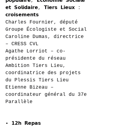
𝗽𝗼𝗽𝘂𝗹𝗮𝗶𝗿𝗲, 𝗘́𝗰𝗼𝗻𝗼𝗺𝗶𝗲 𝗦𝗼𝗰𝗶𝗮𝗹𝗲 
𝗲𝘁 𝗦𝗼𝗹𝗶𝗱𝗮𝗶𝗿𝗲, 𝗧𝗶𝗲𝗿𝘀 𝗟𝗶𝗲𝘂𝘅 : 
𝗰𝗿𝗼𝗶𝘀𝗲𝗺𝗲𝗻𝘁𝘀
Charles Fournier, député 
Groupe Écologiste et Social
Caroline Dumas, directrice 
– CRESS CVL
Agathe Lorriot – co-
présidente du réseau 
Ambition Tiers Lieu, 
coordinatrice des projets 
du Plessis Tiers Lieu
Etienne Bizeau – 
coordinateur général du 37e 
Parallèle
• 𝟭𝟮𝗵 𝗥𝗲𝗽𝗮𝘀