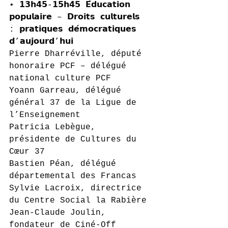
• 𝟭𝟯𝗵𝟰𝟱-𝟭𝟱𝗵𝟰𝟱 𝗘́𝗱𝘂𝗰𝗮𝘁𝗶𝗼𝗻 
𝗽𝗼𝗽𝘂𝗹𝗮𝗶𝗿𝗲 – 𝗗𝗿𝗼𝗶𝘁𝘀 𝗰𝘂𝗹𝘁𝘂𝗿𝗲𝗹𝘀 
: 𝗽𝗿𝗮𝘁𝗶𝗾𝘂𝗲𝘀 𝗱𝗲́𝗺𝗼𝗰𝗿𝗮𝘁𝗶𝗾𝘂𝗲𝘀 
𝗱’𝗮𝘂𝗷𝗼𝘂𝗿𝗱’𝗵𝘂𝗶
Pierre Dharréville, député 
honoraire PCF – délégué 
national culture PCF
Yoann Garreau, délégué 
général 37 de la Ligue de 
l’Enseignement
Patricia Lebègue, 
présidente de Cultures du 
Cœur 37
Bastien Péan, délégué 
départemental des Francas
Sylvie Lacroix, directrice 
du Centre Social la Rabière
Jean-Claude Joulin, 
fondateur de Ciné-Off