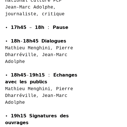
national culture PCF
Jean-Marc Adolphe, 
journaliste, critique
• 𝟭𝟳𝗵𝟰𝟱 – 𝟭𝟴𝗵 : 𝗣𝗮𝘂𝘀𝗲
• 𝟭𝟴𝗵-𝟭𝟴𝗵𝟰𝟱 𝗗𝗶𝗮𝗹𝗼𝗴𝘂𝗲𝘀
Mathieu Menghini, Pierre 
Dharréville, Jean-Marc 
Adolphe
• 𝟭𝟴𝗵𝟰𝟱-𝟭𝟵𝗵𝟭𝟱 : 𝗘́𝗰𝗵𝗮𝗻𝗴𝗲𝘀 
𝗮𝘃𝗲𝗰 𝗹𝗲𝘀 𝗽𝘂𝗯𝗹𝗶𝗰𝘀
Mathieu Menghini, Pierre 
Dharréville, Jean-Marc 
Adolphe
• 𝟭𝟵𝗵𝟭𝟱 𝗦𝗶𝗴𝗻𝗮𝘁𝘂𝗿𝗲𝘀 𝗱𝗲𝘀 
𝗼𝘂𝘃𝗿𝗮𝗴𝗲𝘀