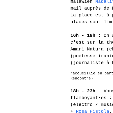
malawien 
Madali
mail auprès de 
La place est à 
places sont lim
16h - 18h :
 On 
c'est sur la th
Amari Natura (c
(poétesse irani
(journaliste
à
*accueillie en par
Rencontre)
18h - 23h :
 Vou
flamboyant·es :
(electro / musi
+ 
Rosa Pistola
.