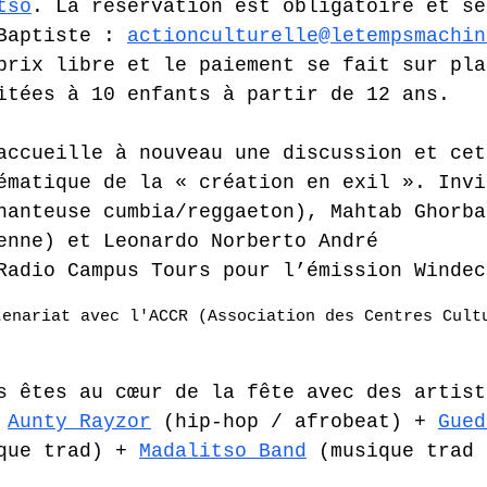
tso
. La réservation est obligatoire et se
Baptiste : 
actionculturelle@letempsmachin
prix libre et le paiement se fait sur pla
itées à 10 enfants à partir de 12 ans.  
accueille à nouveau une discussion et cet
ématique de la « création en exil ». Invi
hanteuse cumbia/reggaeton), Mahtab Ghorba
enne) et Leonardo Norberto André 
Radio Campus Tours pour l’émission Windec
tenariat avec l'ACCR (Association des Centres Cult
s êtes au cœur de la fête avec des artist
 
Aunty Rayzor
 (hip-hop / afrobeat) + 
Gued
que trad) + 
Madalitso Band
 (musique trad 
 