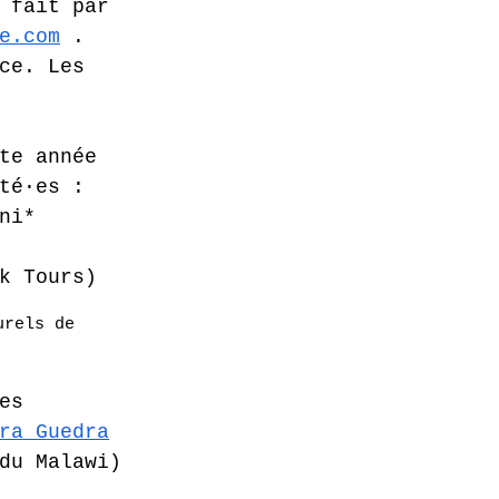
 fait par 
e.com
 . 
ce. Les 
te année 
té·es : 
ni* 
k Tours)
urels de 
es 
ra Guedra
du Malawi) 