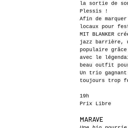
la sortie de so
Plessis !
Afin de marquer
locaux pour fes
MIT BLANKER cré
jazz barrière, 
populaire grâce
avec le légenda
beau outfit pou
Un trio gagnant
toujours trop fort. 
19h
Prix Libre
MARAVE 
Une bio pourrie