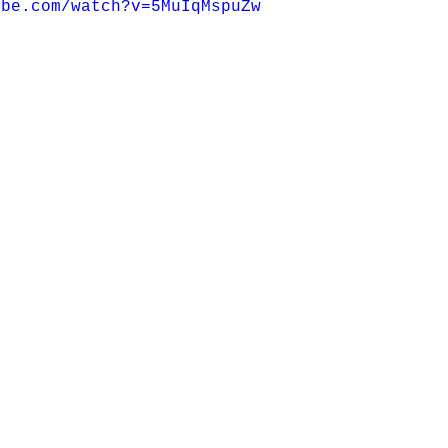
ube.com/watch?v=5MuIqMspuZw