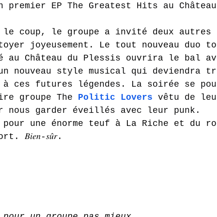
n premier EP The Greatest Hits au Château
 le coup, le groupe a invité deux autres 
toyer joyeusement. Le tout nouveau duo to
é au Château du Plessis ouvrira le bal av
un 
nouveau style musical qui deviendra tr
 à ces futures légendes. La soirée se pou
ire groupe The 
Politic Lovers
 vêtu de leu
r nous garder éveillés avec leur punk.
 pour une énorme teuf à La Riche et du ro
𝐵𝑖𝑒𝑛-𝑠𝑢̂𝑟.
 pour un groupe pas mieux