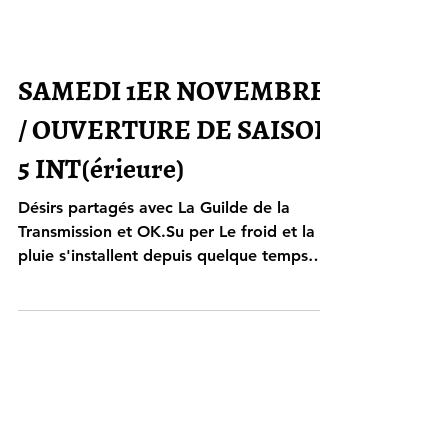
SAMEDI 1ER NOVEMBRE
/ OUVERTURE DE SAISON
5 INT(érieure)
Désirs partagés avec La Guilde de la
Transmission et OK.Su per Le froid et la
pluie s'installent depuis quelque temps
déjà... L'occasion parfaite pour retrouver
la chaleur des briques de la dernière
demeure de Louis XI et ouvrir cette
nouvelle saison intérieure. AU
PROGRAMME 𝟭𝟲𝗵 > 𝗠𝗶𝘀𝗲 𝗲𝗻 𝘃𝗼𝗶𝘅 𝗱𝗲
𝗰𝗼𝗻𝘁𝗲𝘀 𝗶𝗿𝗹𝗮𝗻𝗱𝗮𝗶𝘀 " 𝗩𝗢𝗬𝗔𝗚𝗘 𝗔𝗩𝗘𝗖