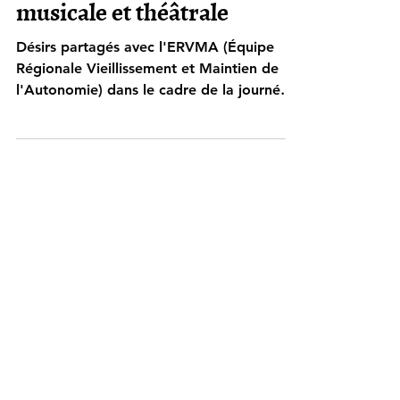
"ENFANCE, BÊTISES ET
FRIANDISES" création
musicale et théâtrale
Désirs partagés avec l'ERVMA (Équipe
Régionale Vieillissement et Maintien de
l'Autonomie) dans le cadre de la journée
"L'art de vieillir Heureux". " L'ART DE
VIEILLIR HEUREUX" Rencontre
professionnelle au Château du Plessis
(13h30-18h) (réservée aux professionnels)
Vieux et heureux : Pourquoi pas ?
communications, tables-rondes, débats
Spectacle Enfance, bêtises et friandises -
création théâtrale et musicale - à La
Pléiade (18h30) (tous publics) Souvenirs
d’enfance offerts en